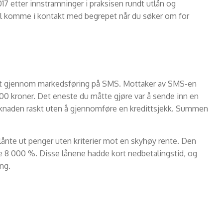
017 etter innstramninger i praksisen rundt utlån og
vel komme i kontakt med begrepet når du søker om for
budt gjennom markedsføring på SMS. Mottaker av SMS-en
00 kroner. Det eneste du måtte gjøre var å sende inn en
knaden raskt uten å gjennomføre en kredittsjekk. Summen
 lånte ut penger uten kriterier mot en skyhøy rente. Den
le 8 000 %. Disse lånene hadde kort nedbetalingstid, og
ng.