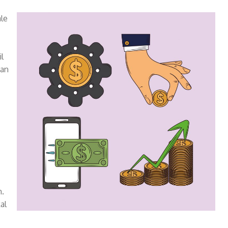
ale
l
kan
n.
al