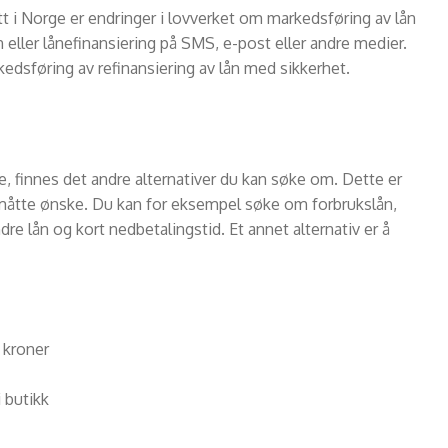
latt i Norge er endringer i lovverket om markedsføring av lån
ån eller lånefinansiering på SMS, e-post eller andre medier.
edsføring av refinansiering av lån med sikkerhet.
e, finnes det andre alternativer du kan søke om. Dette er
u måtte ønske. Du kan for eksempel søke om forbrukslån,
re lån og kort nedbetalingstid. Et annet alternativ er å
 kroner
 butikk